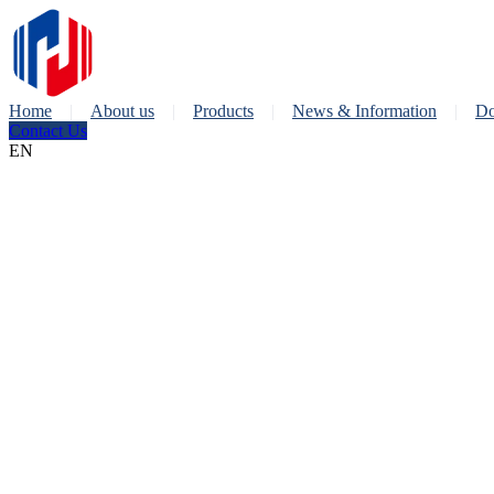
Home
About us
Products
News & Information
Do
Contact Us
EN