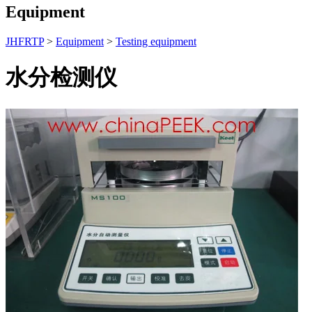
Equipment
JHFRTP
>
Equipment
>
Testing equipment
水分检测仪